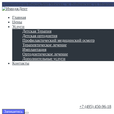
Стоматология ИмиджДент
Москва, м. Войковская; ул. Новопет
Главная
Цены
Услуги
Детская Терапия
Детская ортодонтия
Профилактический медицинский осмотр
Терапевтическое лечение
Имплантация
Ортодонтическое лечение
Дополнительные услуги
Контакты
‎+7 (495) 450-96-18
Запишитесь