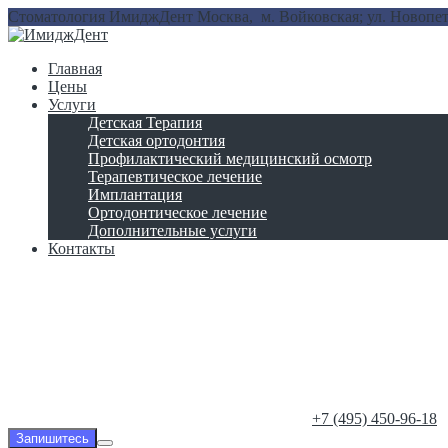
Стоматология ИмиджДент
Москва, м. Войковская; ул. Новопет
Главная
Цены
Услуги
Детская Терапия
Детская ортодонтия
Профилактический медицинский осмотр
Терапевтическое лечение
Имплантация
Ортодонтическое лечение
Дополнительные услуги
Контакты
‎+7 (495) 450-96-18
Запишитесь