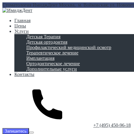
Стоматология ИмиджДент
Москва, м. Войковская; ул. Новопет
Главная
Цены
Услуги
Детская Терапия
Детская ортодонтия
Профилактический медицинский осмотр
Терапевтическое лечение
Имплантация
Ортодонтическое лечение
Дополнительные услуги
Контакты
‎+7 (495) 450-96-18
Запишитесь