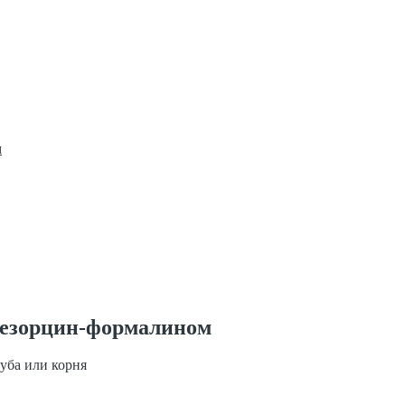
м
 резорцин-формалином
уба или корня